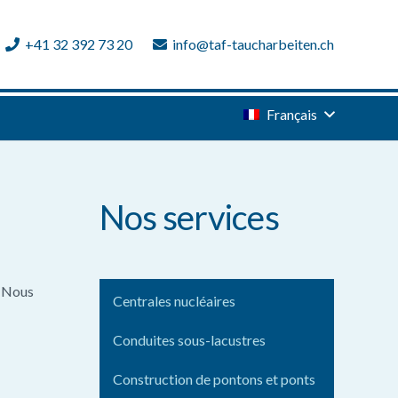
+41 32 392 73 20
info@taf-taucharbeiten.ch
Français
Nos services
. Nous
Centrales nucléaires
Conduites sous-lacustres
Construction de pontons et ponts