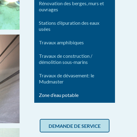
Rénovation des berges, murs et
ouvrages
Stations d’épuration des eaux
usées
Travaux amphibiques
Travaux de construction /
démolition sous-marins
Travaux de dévasement: le
Mudmaster
Zone d’eau potable
DEMANDE DE SERVICE